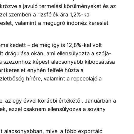
krözve a javuló termelési körülményeket és az
zel szemben a rizsfélék ára 1,2%-kal
reslet, valamint a megugró indonéz kereslet
elkedett – de még így is 12,8%-kal volt
 drágulása okán, ami ellensúlyozta a szója-
k a szezonhoz képest alacsonyabb kibocsátása
tkereslet enyhén felfelé húzta a
letbőség hírére, valamint a repceolajé a
l az egy évvel korábbi értékétől. Januárban a
dtek, ezzel csaknem ellensúlyozva a sovány
t alacsonyabban, mivel a főbb exportáló