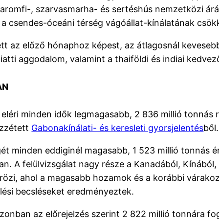
 baromfi-, szarvasmarha- és sertéshús nemzetközi ár
 a csendes-óceáni térség vágóállat-kínálatának csök
t az előző hónaphoz képest, az átlagosnál kevesebb c
ti aggodalom, valamint a thaiföldi és indiai kedvező
AN
léri minden idők legmagasabb, 2 836 millió tonnás r
özzétett
Gabonakínálati- és keresleti gyorsjelentés
ből.
minden eddiginél magasabb, 1 523 millió tonnás érté
n. A felülvizsgálat nagy része a Kanadából, Kínából,
krözi, ahol a magasabb hozamok és a korábbi várako
lési becsléseket eredményeztek.
onban az előrejelzés szerint 2 822 millió tonnára fog