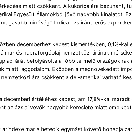
rkezése miatt csökkent. A kukorica ára bezuhant, tü
rikai Egyesült Államokból jövő nagyobb kínálatot. Ez
i magasabb minőségű Indica rizs iránti erős exportke
özben decemberhez képest kismértékben, 0,1%-kal em
álma- és napraforgóolaj nemzetközi árának mérsékelt
ágpiaci árát befolyásolta a főbb termelő országokna
yek miatti aggodalom. Eközben a megnövekedett impor
 nemzetközi ára csökkent a dél-amerikai várható kész
.
 a decemberi értékéhez képest, ám 17,8%-kal maradt e
őként az ázsiai vevők nagyobb kereslete miatt emelke
k árindexe már a hetedik egymást követő hónapja zár