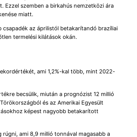
át. Ezzel szemben a birkahús nemzetközi ára
kenése miatt.
sapadék az áprilistól betakarítandó brazíliai
tlen termelési kilátások okán.
ekordértékét, ami 1,2%-kal több, mint 2022-
kre becsülik, miután a prognózist 12 millió
 Törökországból és az Amerikai Egyesült
zásokhoz képest nagyobb betakarított
 rúgni, ami 8,9 millió tonnával magasabb a