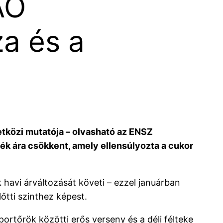
AO
za és a
tközi mutatója – olvasható az ENSZ
 ára csökkent, amely ellensúlyozta a cukor
havi árváltozását követi – ezzel januárban
tti szinthez képest.
rtőrök közötti erős verseny és a déli félteke