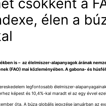
ét csökkent a F
ndexe, élen a bú
al
ékben is – az élelmiszer-alapanyagok árának nemze
ek (FAO) mai közleményében. A gabona- és húsfélék
ereskedelem legfontosabb élelmiszer-alapanyagainak 
hez képest és 10,4%-kal maradt el az egy évvel ezelő
mber óta. A búza globális jegyzése januárban az expo