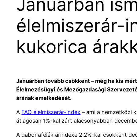
Januárban ism
élelmiszerár-i
kukorica árakk
Januárban tovább csökkent – még ha kis mért
Élelmezésügyi és Mezőgazdasági Szervezetén
árának emelkedését.
A
FAO élelmiszerár-index
– ami a nemzetközi k
átlagosan 1%-kal zárt alacsonyabban december
A gabonafélék árindexe 2,2%-kal csökkent dece