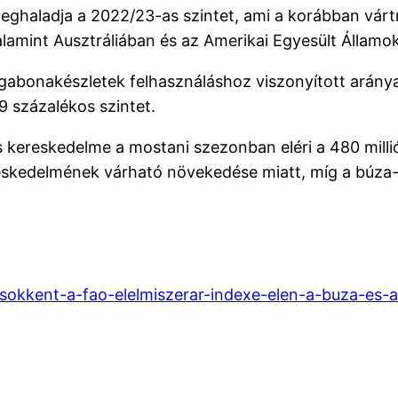
meghaladja a 2022/23-as szintet, ami a korábban vá
lamint Ausztráliában és az Amerikai Egyesült Államo
gabonakészletek felhasználáshoz viszonyított aránya
9 százalékos szintet.
s kereskedelme a mostani szezonban eléri a 480 milli
skedelmének várható növekedése miatt, míg a búza- 
sokkent-a-fao-elelmiszerar-indexe-elen-a-buza-es-a