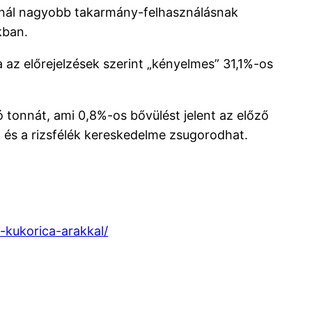
rtnál nagyobb takarmány-felhasználásnak
kban.
 az előrejelzések szerint „kényelmes” 31,1%-os
ó tonnát, ami 0,8%-os bővülést jelent az előző
és a rizsfélék kereskedelme zsugorodhat.
-kukorica-arakkal/