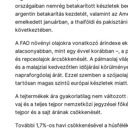
országaiban nemrég betakarított készletek beé
argentin betakarítás kezdetét, valamint az Ame
emelkedett januárban, a thaiföldi és pakisztán
következtében.
A FAO növényi olajokra vonatkozó árindexe ek
alacsonyabban, mint egy évvel korábban –, a p
és repceolajok árcsökkenését. A pálmaolaj vil
és a malajziai kedvezőtlen időjárási körülmén
napraforgóolaj árát. Ezzel szemben a szójaolaj
tartósan magas szintű európai készletek miatt
A tejtermékek ára gyakorlatilag nem változott
vaj és a teljes tejpor nemzetközi jegyzései f
tejpor és a sajt árának csökkenését.
További 1,7%-os havi csökkenésével a húsfélé