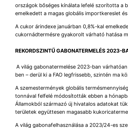
országok bőséges kínálata lefelé szorította a
emelkedett a magas globális importkereslet és
A cukor árindexe januárban 0,8%-kal emelkedet
cukornádtermésre gyakorolt várható hatása miat
REKORDSZINTŰ
GABONATERMELÉS 2023-B
A világ gabonatermelése 2023-ban várhatóan e
ben – derül ki a FAO legfrissebb, szintén ma k
A szemestermények globális termésmennyiségét 
tonnával felfelé módosították ebben a hónapba
Államokból származó új hivatalos adatokat tü
területek együttesen magasabb kukoricaterme
A világ gabonafelhasználása a 2023/24-es szez