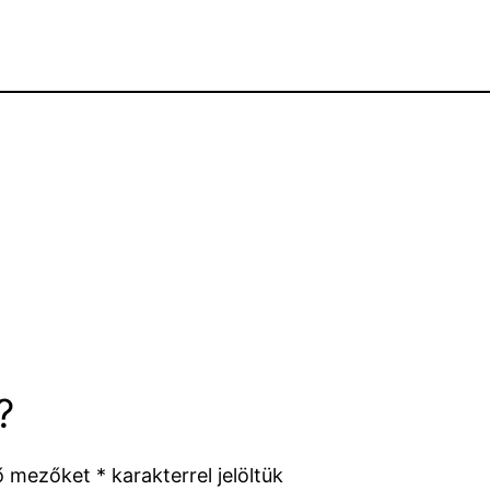
?
ző mezőket
*
karakterrel jelöltük