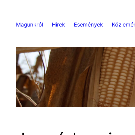
Ugrás
a
tartalomhoz
Magunkról
Hírek
Események
Közlemé