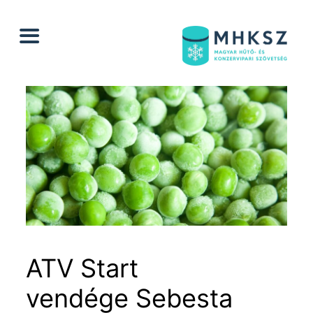
Ugrás
a
tartalomhoz
ATV Start
vendége Sebesta