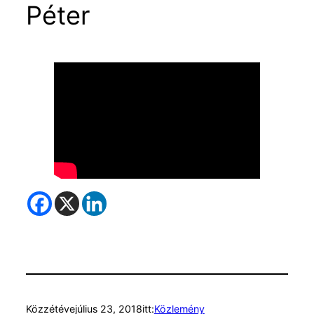
Péter
Közzétéve
július 23, 2018
itt:
Közlemény