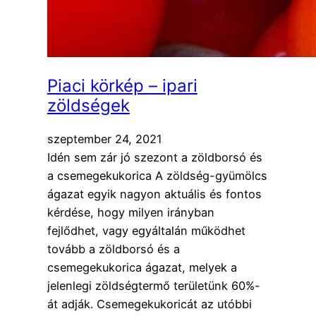
Piaci körkép – ipari
zöldségek
szeptember 24, 2021
Idén sem zár jó szezont a zöldborsó és
a csemegekukorica A zöldség-gyümölcs
ágazat egyik nagyon aktuális és fontos
kérdése, hogy milyen irányban
fejlődhet, vagy egyáltalán működhet
tovább a zöldborsó és a
csemegekukorica ágazat, melyek a
jelenlegi zöldségtermő területünk 60%-
át adják. Csemegekukoricát az utóbbi