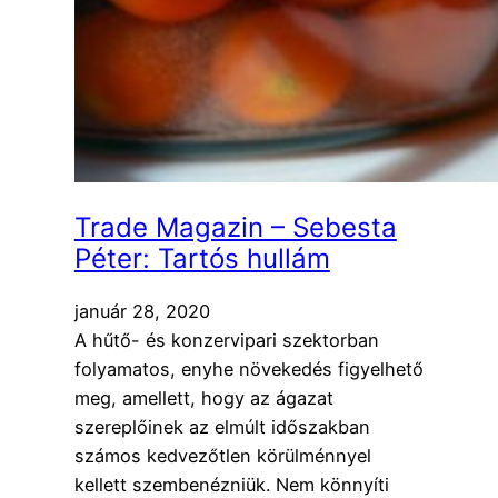
Trade Magazin – Sebesta
Péter: Tartós hullám
január 28, 2020
A hűtő- és konzervipari szektorban
folyamatos, enyhe növekedés figyelhető
meg, amellett, hogy az ágazat
szereplőinek az elmúlt időszakban
számos kedvezőtlen körülménnyel
kellett szembenézniük. Nem könnyíti