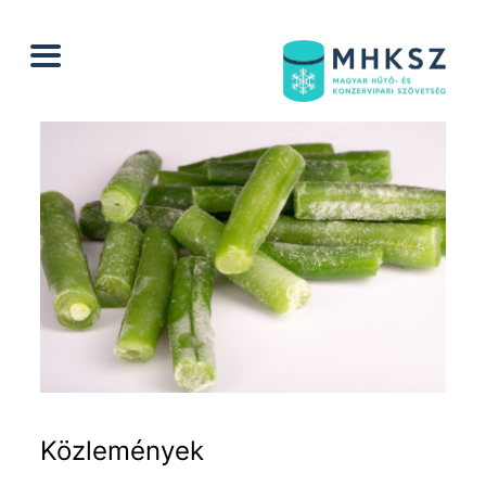
Ugrás
a
tartalomhoz
Közlemények