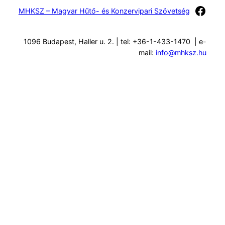
Face
MHKSZ – Magyar Hűtő- és Konzervipari Szövetség
1096 Budapest, Haller u. 2. | tel: +36-1-433-1470 | e-
mail:
info@mhksz.hu