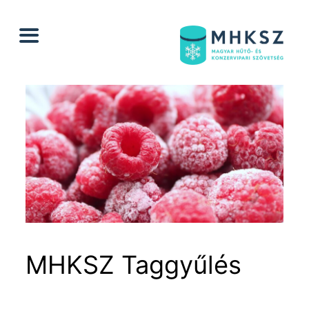
Ugrás
a
tartalomhoz
MHKSZ Taggyűlés