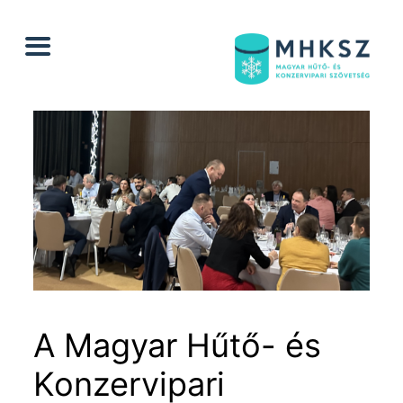
Ugrás
a
tartalomhoz
A Magyar Hűtő- és
Konzervipari