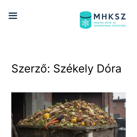
Ugrás
a
tartalomhoz
Szerző:
Székely Dóra