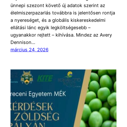
ünnepi szezont ­követő új adatok szerint az
élelmi­szerpazarlás továbbra is jelentősen rontja
a nyere­sé­get, és a globális kiskereskedelmi
ellátási lánc egyik ­legköltségesebb –
ugyanakkor rejtett – kihívása. Mindez az Avery
Dennison…
március 24, 2026