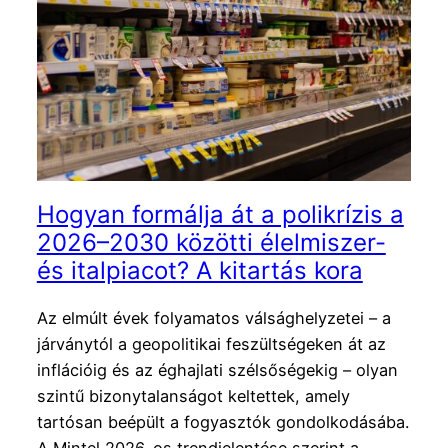
Hogyan formálja át a polikrízis a
2026–2030 közötti élelmiszer-
és italpiacot? A kitartás kora
Az elmúlt évek folyamatos válság­helyzetei – a
járványtól a geopolitikai feszültségeken át az
inflációig és az éghajlati szélsőségekig – olyan
szintű bizonytalanságot keltettek, amely
tartósan beépült a fogyasztók gondolkodásába.