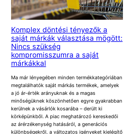
Komplex döntési tényezők a
saját márkák választása mögött:
Nincs szükség
kompromisszumra a saját
márkákkal
Ma már lényegében minden termékkategóriában
megtalálhatók saját márkás termékek, amelyek
a jó ár-érték arányuknak és a magas
minőségüknek köszönhetően egyre gyakrabban
kerülnek a vásárlók kosarába – derült ki
körképünkből. A piac meghatározó kereskedői
az árérzékenység hatásáról, a generációs
különbségekről, a változatos igényeket kielégítő