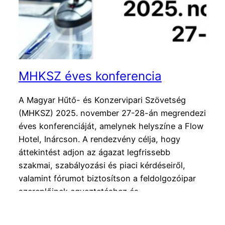
MHKSZ éves konferencia
A Magyar Hűtő- és Konzervipari Szövetség
(MHKSZ) 2025. november 27-28-án megrendezi
éves konferenciáját, amelynek helyszíne a Flow
Hotel, Inárcson. A rendezvény célja, hogy
áttekintést adjon az ágazat legfrissebb
szakmai, szabályozási és piaci kérdéseiről,
valamint fórumot biztosítson a feldolgozóipar
szereplőinek egyeztetéshez és
tapasztalatcseréhez. A konferencia programja a
Szövetség rendkívüli taggyűlésével indul, ahol