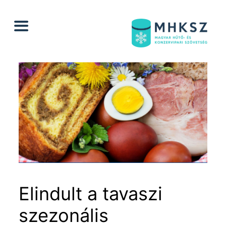
Ugrás
a
tartalomhoz
Elindult a tavaszi
szezonális