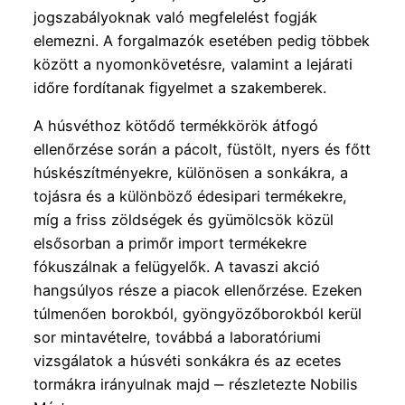
jogszabályoknak való megfelelést fogják
elemezni. A forgalmazók esetében pedig többek
között a nyomonkövetésre, valamint a lejárati
időre fordítanak figyelmet a szakemberek.
A húsvéthoz kötődő termékkörök átfogó
ellenőrzése során a pácolt, füstölt, nyers és főtt
húskészítményekre, különösen a sonkákra, a
tojásra és a különböző édesipari termékekre,
míg a friss zöldségek és gyümölcsök közül
elsősorban a primőr import termékekre
fókuszálnak a felügyelők. A tavaszi akció
hangsúlyos része a piacok ellenőrzése. Ezeken
túlmenően borokból, gyöngyözőborokból kerül
sor mintavételre, továbbá a laboratóriumi
vizsgálatok a húsvéti sonkákra és az ecetes
tormákra irányulnak majd ‒ részletezte Nobilis