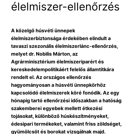
élelmiszer-ellenőrzés
A közelgő húsvéti ünnepek
élelmiszerbiztonsága érdekében elindult a
tavaszi szezonális élelmiszerlánc-ellenőrzés,
melyet dr. Nobilis Márton, az
Agrárminisztérium élelmiszeriparért és
kereskedelempolitikáért felelős államtitkára
rendelt el. Az országos ellenőrzés
hagyományosan a húsvéti ünnepkörhöz
kapcsolódó élelmiszerek köré fonódik. Az egy
hónapig tartó ellenőrzési időszakban a hatóság
szakemberei egyebek mellett étkezési
tojásokat, különböző húskészítményeket,
édesipari termékeket, valamint friss zöldséget,
gyümölcsöt és borokat vizsgálnak majd.