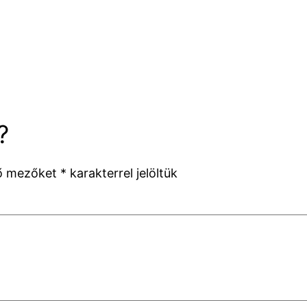
?
ző mezőket
*
karakterrel jelöltük