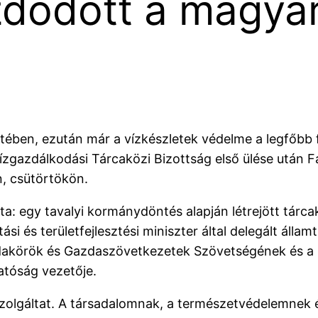
zdődött a magyar
tében, ezután már a vízkészletek védelme a legfőbb 
ízgazdálkodási Tárcaközi Bizottság első ülése után F
n, csütörtökön.
ta: egy tavalyi kormánydöntés alapján létrejött tárca
ási és területfejlesztési miniszter által delegált álla
dakörök és Gazdaszövetkezetek Szövetségének és a
atóság vezetője.
 szolgáltat. A társadalomnak, a természetvédelemnek 