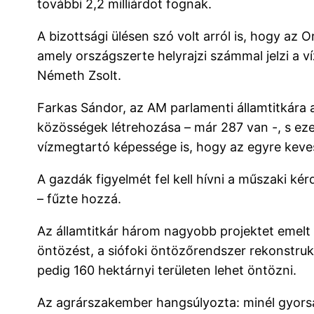
további 2,2 milliárdot fognak.
A bizottsági ülésen szó volt arról is, hogy az
amely országszerte helyrajzi számmal jelzi a víz
Németh Zsolt.
Farkas Sándor, az AM parlamenti államtitkára 
közösségek létrehozása – már 287 van -, s eze
vízmegtartó képessége is, hogy az egyre kev
A gazdák figyelmét fel kell hívni a műszaki ké
– fűzte hozzá.
Az államtitkár három nagyobb projektet emelt k
öntözést, a siófoki öntözőrendszer rekonstru
pedig 160 hektárnyi területen lehet öntözni.
Az agrárszakember hangsúlyozta: minél gyorsa