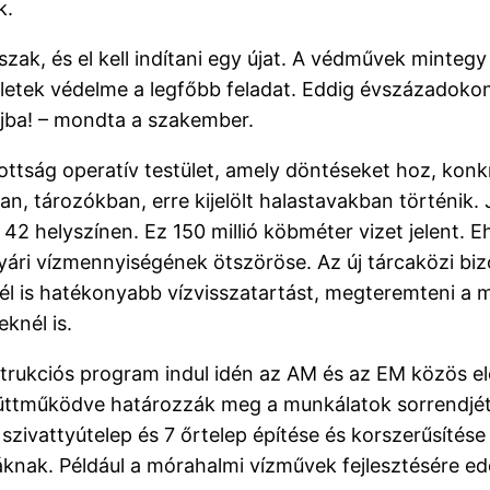
k.
ak, és el kell indítani egy újat. A védművek mintegy 4
letek védelme a legfőbb feladat. Eddig évszázadokon á
ájba! – mondta a szakember.
zottság operatív testület, amely döntéseket hoz, kon
an, tározókban, erre kijelölt halastavakban történik
42 helyszínen. Ez 150 millió köbméter vizet jelent. E
yári vízmennyiségének ötszöröse. Az új tárcaközi biz
nél is hatékonyabb vízvisszatartást, megteremteni a
knél is.
trukciós program indul idén az AM és az EM közös el
üttműködve határozzák meg a munkálatok sorrendjét 
zivattyútelep és 7 őrtelep építése és korszerűsítése 
nak. Például a mórahalmi vízművek fejlesztésére eddig