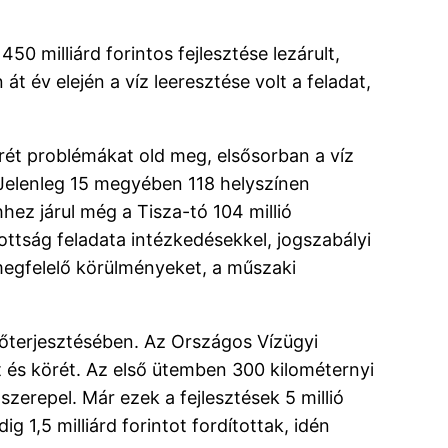
50 milliárd forintos fejlesztése lezárult,
t év elején a víz leeresztése volt a feladat,
krét problémákat old meg, elsősorban a víz
. Jelenleg 15 megyében 118 helyszínen
hhez járul még a Tisza-tó 104 millió
ottság feladata intézkedésekkel, jogszabályi
 megfelelő körülményeket, a műszaki
őterjesztésében. Az Országos Vízügyi
és körét. Az első ütemben 300 kilométernyi
szerepel. Már ezek a fejlesztések 5 millió
 1,5 milliárd forintot fordítottak, idén