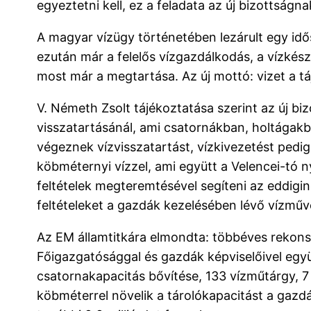
egyeztetni kell, ez a feladata az új bizottságna
A magyar vízügy történetében lezárult egy idősz
ezután már a felelős vízgazdálkodás, a vízkész
most már a megtartása. Az új mottó: vizet a t
V. Németh Zsolt tájékoztatása szerint az új bi
visszatartásánál, ami csatornákban, holtágakb
végeznek vízvisszatartást, vízkivezetést pedig 
köbméternyi vízzel, ami együtt a Velencei-tó n
feltételek megteremtésével segíteni az eddigi
feltételeket a gazdák kezelésében lévő vízműve
Az EM államtitkára elmondta: többéves rekons
Főigazgatósággal és gazdák képviselőivel egy
csatornakapacitás bővítése, 133 vízműtárgy, 7 s
köbméterrel növelik a tárolókapacitást a gazdák