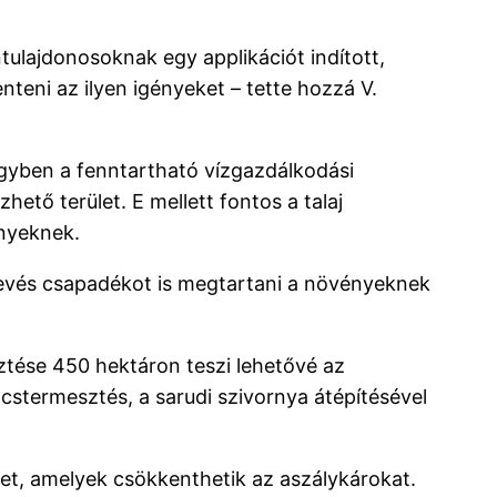
tulajdonosoknak egy applikációt indított,
enteni az ilyen igényeket – tette hozzá V.
zügyben a fenntartható vízgazdálkodási
tő terület. E mellett fontos a talaj
ényeknek.
a kevés csapadékot is megtartani a növényeknek
sztése 450 hektáron teszi lehetővé az
stermesztés, a sarudi szivornya átépítésével
et, amelyek csökkenthetik az aszálykárokat.