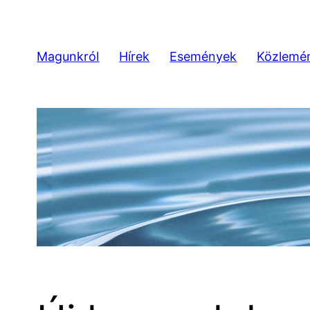
Ugrás
a
tartalomhoz
Magunkról
Hírek
Események
Közlemé