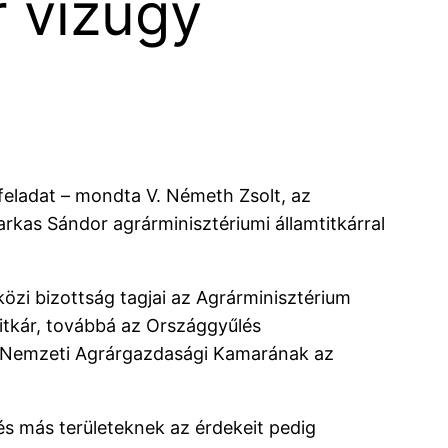
 vízügy
feladat – mondta V. Németh Zsolt, az
arkas Sándor agrárminisztériumi államtitkárral
közi bizottság tagjai az Agrárminisztérium
mtitkár, továbbá az Országgyűlés
 Nemzeti Agrárgazdasági Kamarának az
és más területeknek az érdekeit pedig