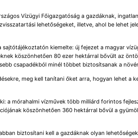
 Országos Vízügyi Főigazgatóság a gazdáknak, ingatlan
visszatartási lehetőségeket, illetve, ahol be lehet jel
a sajtótájékoztatón kiemelte: új fejezet a magyar ví
knek köszönhetően 80 ezer hektárral bővült az öntözhe
esebb csapadékból minél többet biztosítsanak a növ
rdésekre, meg kell tanítani őket arra, hogyan lehet 
i: a mórahalmi vízművek több milliárd forintos fejle
kciójának köszönhetően 360 hektárral bővül a gyümölc
bban biztosítani kell a gazdáknak olyan lehetőségek