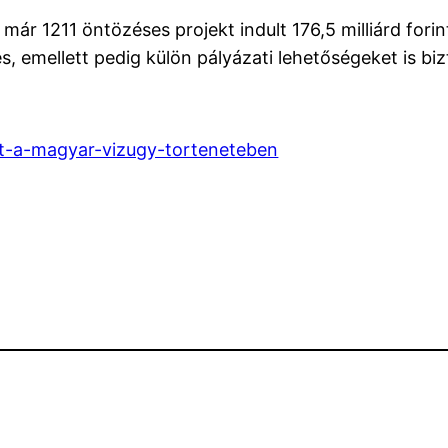
ár 1211 öntözéses projekt indult 176,5 milliárd for
tés, emellett pedig külön pályázati lehetőségeket is b
tt-a-magyar-vizugy-torteneteben