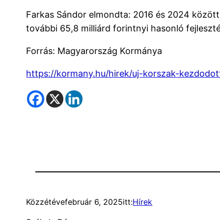
Farkas Sándor elmondta: 2016 és 2024 között m
további 65,8 milliárd forintnyi hasonló fejlesz
Forrás: Magyarország Kormánya
https://kormany.hu/hirek/uj-korszak-kezdodo
Közzétéve
február 6, 2025
itt:
Hírek