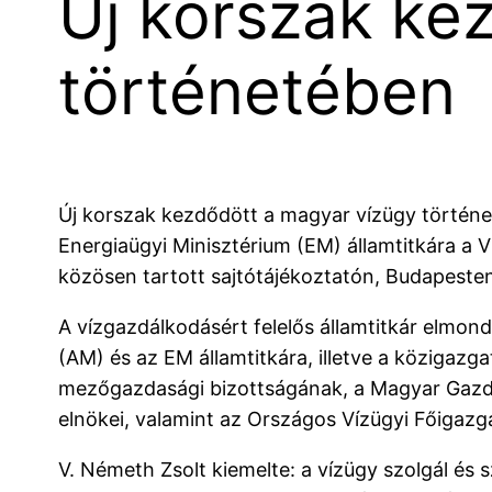
Új korszak ke
történetében
Új korszak kezdődött a magyar vízügy történe
Energiaügyi Minisztérium (EM) államtitkára a V
közösen tartott sajtótájékoztatón, Budapeste
A vízgazdálkodásért felelős államtitkár elmond
(AM) és az EM államtitkára, illetve a közigazgat
mezőgazdasági bizottságának, a Magyar Gaz
elnökei, valamint az Országos Vízügyi Főigazg
V. Németh Zsolt kiemelte: a vízügy szolgál és